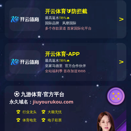
Copyright ©
2024 开云登陆入口 ,All rights reserved
苏ICP备13046700
技术支持：
号-1
汇成传媒
友情链接 :
全众金属
星空官方网页版
|
安博平台
|
米兰官网入口_米兰（中国）
|
三亿
网页版
|
米兰游戏官网
|
华体会买球
|
九游官方网页版
|
九游体育
app
|
MK在线
|
电子邮箱
电话咨询
返回顶部